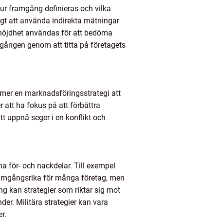
hur framgång definieras och vilka
igt att använda indirekta mätningar
ndnöjdhet användas för att bedöma
mgången genom att titta på företagets
mmer en marknadsföringsstrategi att
 att ha fokus på att förbättra
t uppnå seger i en konflikt och
na för- och nackdelar. Till exempel
framgångsrika för många företag, men
g kan strategier som riktar sig mot
er. Militära strategier kan vara
r.