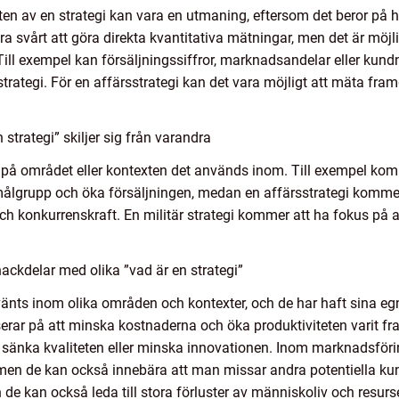
ten av en strategi kan vara en utmaning, eftersom det beror på 
 svårt att göra direkta kvantitativa mätningar, men det är möjl
Till exempel kan försäljningssiffror, marknadsandelar eller ku
ategi. För en affärsstrategi kan det vara möjligt att mäta fra
strategi” skiljer sig från varandra
de på området eller kontexten det används inom. Till exempel ko
k målgrupp och öka försäljningen, medan en affärsstrategi kommer
h konkurrenskraft. En militär strategi kommer att ha fokus på at
ackdelar med olika ”vad är en strategi”
använts inom olika områden och kontexter, och de har haft sina eg
erar på att minska kostnaderna och öka produktiviteten varit 
 sänka kvaliteten eller minska innovationen. Inom marknadsförin
men de kan också innebära att man missar andra potentiella kund
de kan också leda till stora förluster av människoliv och resurse