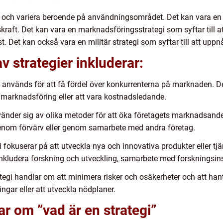
 och variera beroende på användningsområdet. Det kan vara en af
raft. Det kan vara en marknadsföringsstrategi som syftar till a
t. Det kan också vara en militär strategi som syftar till att uppnå s
v strategier inkluderar:
i används för att få fördel över konkurrenterna på marknaden. De
ad marknadsföring eller att vara kostnadsledande.
nvänder sig av olika metoder för att öka företagets marknadsande
 genom förvärv eller genom samarbete med andra företag.
i fokuserar på att utveckla nya och innovativa produkter eller t
kludera forskning och utveckling, samarbete med forskningsinsti
tegi handlar om att minimera risker och osäkerheter och att hant
ingar eller att utveckla nödplaner.
ar om ”vad är en strategi”