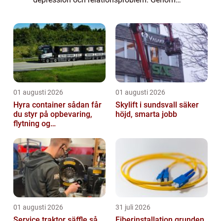
denna process kan man förstå sina känslor
bättre, bearb...
01 augusti 2026
01 augusti 2026
Hyra container sådan får
Skylift i sundsvall säker
du styr på opbevaring,
höjd, smarta jobb
flytning og
byggeprojekter
01 augusti 2026
31 juli 2026
Service traktor säffle så
Fiberinstallation grunden