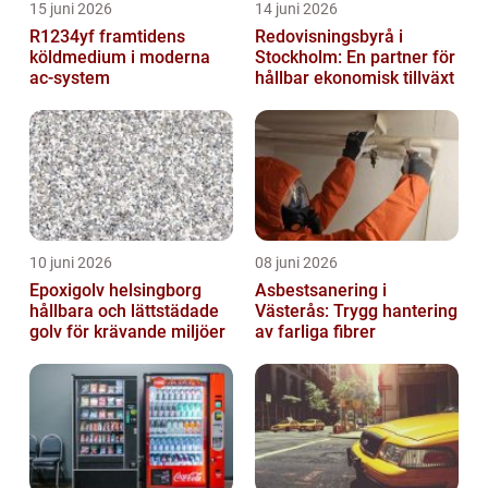
15 juni 2026
14 juni 2026
R1234yf framtidens
Redovisningsbyrå i
köldmedium i moderna
Stockholm: En partner för
ac-system
hållbar ekonomisk tillväxt
10 juni 2026
08 juni 2026
Epoxigolv helsingborg
Asbestsanering i
hållbara och lättstädade
Västerås: Trygg hantering
golv för krävande miljöer
av farliga fibrer