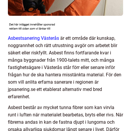
Asbestsanering Västerås
är ett område där kunskap,
noggrannhet och rätt utrustning avgör om arbetet blir
säkert eller riskfyllt. Asbest finns fortfarande kvar i
många byggnader från 1900-talets mitt, och många
fastighetsägare i Västerås står förr eller senare inför
frågan hur de ska hantera misstänkta material. För den
som vill anlita erfarna sanerare i regionen är
jpsanering.se ett etablerat alternativ med bred
erfarenhet.
Asbest består av mycket tunna fibrer som kan virvla
runt i luften när materialet bearbetas, bryts eller rivs. När
fibrerna andas in kan de fastna djupt i lungorna och
orsaka allvarliga sjukdomar långt senare i livet. Därför