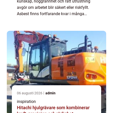
kunskap, noggrannhet och rätt utrustning
avgör om arbetet blir säkert eller riskfyllt.
Asbest finns fortfarande kvar i många
byggnader från 1900-talets mi...
06 augusti 2026
admin
inspiration
Hitachi hjulgrävare som kombinerar