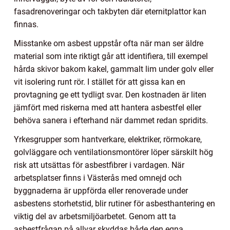
fasadrenoveringar och takbyten där eternitplattor kan
finnas.
Misstanke om asbest uppstår ofta när man ser äldre
material som inte riktigt går att identifiera, till exempel
hårda skivor bakom kakel, gammalt lim under golv eller
vit isolering runt rör. I stället för att gissa kan en
provtagning ge ett tydligt svar. Den kostnaden är liten
jämfört med riskerna med att hantera asbestfel eller
behöva sanera i efterhand när dammet redan spridits.
Yrkesgrupper som hantverkare, elektriker, rörmokare,
golvläggare och ventilationsmontörer löper särskilt hög
risk att utsättas för asbestfibrer i vardagen. När
arbetsplatser finns i Västerås med omnejd och
byggnaderna är uppförda eller renoverade under
asbestens storhetstid, blir rutiner för asbesthantering en
viktig del av arbetsmiljöarbetet. Genom att ta
asbestfrågan på allvar skyddas både den egna