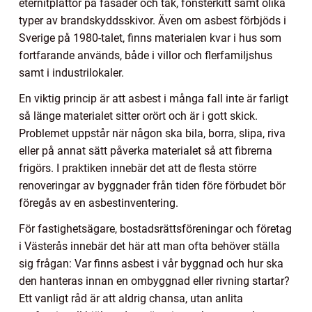
eternitplattor på fasader och tak, fönsterkitt samt olika
typer av brandskyddsskivor. Även om asbest förbjöds i
Sverige på 1980-talet, finns materialen kvar i hus som
fortfarande används, både i villor och flerfamiljshus
samt i industrilokaler.
En viktig princip är att asbest i många fall inte är farligt
så länge materialet sitter orört och är i gott skick.
Problemet uppstår när någon ska bila, borra, slipa, riva
eller på annat sätt påverka materialet så att fibrerna
frigörs. I praktiken innebär det att de flesta större
renoveringar av byggnader från tiden före förbudet bör
föregås av en asbestinventering.
För fastighetsägare, bostadsrättsföreningar och företag
i Västerås innebär det här att man ofta behöver ställa
sig frågan: Var finns asbest i vår byggnad och hur ska
den hanteras innan en ombyggnad eller rivning startar?
Ett vanligt råd är att aldrig chansa, utan anlita