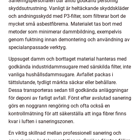
Saneringspersonalen bär alltid godkänd personlig
skyddsutrustning. Vanligt är heltäckande skyddskläder
och andningsskydd med P3-filter, som filtrerar bort de
mycket små asbestfibrerna. Materialet tas bort med
metoder som minimerar dammbildning, exempelvis
genom fuktning innan demontering och användning av
specialanpassade verktyg.
Uppsuget damm och borttaget material hanteras med
godkända industridammsugare med särskilda filter, inte
vanliga hushållsdammsugare. Avfallet packas i
tättslutande, tydligt märkta säckar eller behållare.
Dessa transporteras sedan till godkända anläggningar
för deponi av farligt avfall. Först efter avslutad sanering
görs en noggrann rengöring och ofta också en
kontrollmätning för att säkerställa att inga fibrer finns
kvar i luften i saneringszonen.
En viktig skillnad mellan professionell sanering och