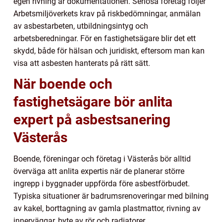
egen rivning är dokumentationen. Seriösa företag följer
Arbetsmiljöverkets krav på riskbedömningar, anmälan
av asbestarbeten, utbildningsintyg och
arbetsberedningar. För en fastighetsägare blir det ett
skydd, både för hälsan och juridiskt, eftersom man kan
visa att asbesten hanterats på rätt sätt.
När boende och
fastighetsägare bör anlita
expert på asbestsanering
Västerås
Boende, föreningar och företag i Västerås bör alltid
överväga att anlita expertis när de planerar större
ingrepp i byggnader uppförda före asbestförbudet.
Typiska situationer är badrumsrenoveringar med bilning
av kakel, borttagning av gamla plastmattor, rivning av
innerväggar, byte av rör och radiatorer,