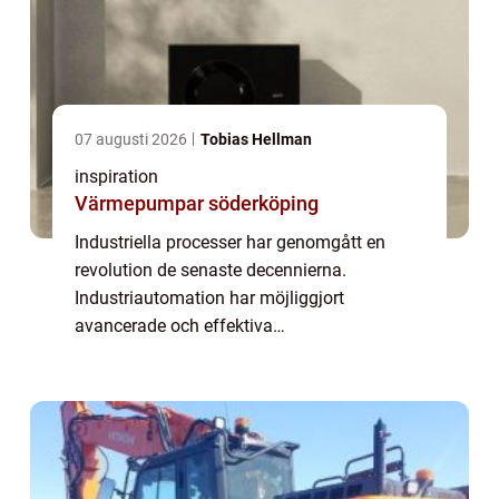
07 augusti 2026
Tobias Hellman
inspiration
Värmepumpar söderköping
Industriella processer har genomgått en
revolution de senaste decennierna.
Industriautomation har möjliggjort
avancerade och effektiva
produktionssystem som anpassar sig till de
dynamiska kraven i en globaliserad värld.
Tekniken p&ari...