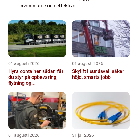
avancerade och effektiva
produktionssystem som anpassar sig till de
dynamiska kraven i en globaliserad värld.
Tekniken p&ari...
01 augusti 2026
01 augusti 2026
Hyra container sådan får
Skylift i sundsvall säker
du styr på opbevaring,
höjd, smarta jobb
flytning og
byggeprojekter
01 augusti 2026
31 juli 2026