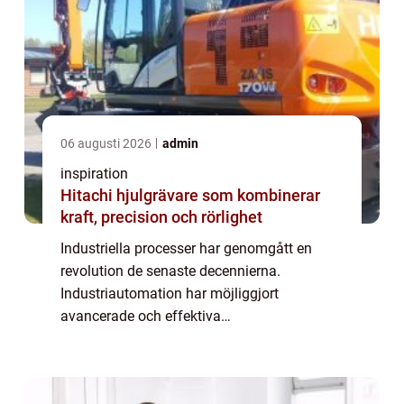
06 augusti 2026
admin
inspiration
Hitachi hjulgrävare som kombinerar
kraft, precision och rörlighet
Industriella processer har genomgått en
revolution de senaste decennierna.
Industriautomation har möjliggjort
avancerade och effektiva
produktionssystem som anpassar sig till de
dynamiska kraven i en globaliserad värld.
Tekniken p&ari...