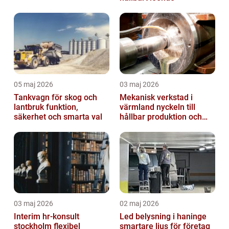
05 maj 2026
03 maj 2026
Tankvagn för skog och
Mekanisk verkstad i
lantbruk funktion,
värmland nyckeln till
säkerhet och smarta val
hållbar produktion och
smarta lösningar
03 maj 2026
02 maj 2026
Interim hr-konsult
Led belysning i haninge
stockholm flexibel
smartare ljus för företag