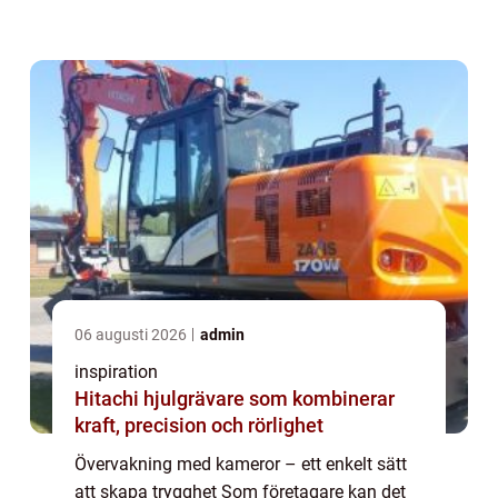
handlar om stöld från kunder eller anställda,
oönskade besökare som får ...
06 augusti 2026
admin
inspiration
Hitachi hjulgrävare som kombinerar
kraft, precision och rörlighet
Övervakning med kameror – ett enkelt sätt
att skapa trygghet Som företagare kan det