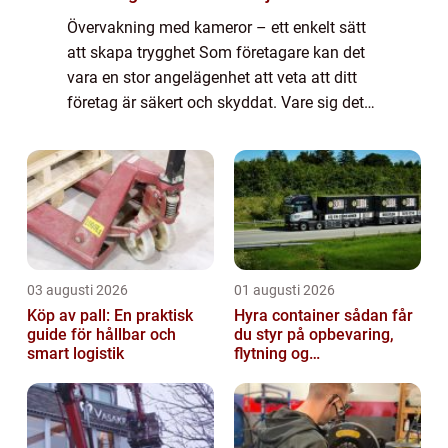
Övervakning med kameror – ett enkelt sätt
att skapa trygghet Som företagare kan det
vara en stor angelägenhet att veta att ditt
företag är säkert och skyddat. Vare sig det
handlar om stöld från kunder eller anställda,
oönskade besökare som får ...
03 augusti 2026
01 augusti 2026
Köp av pall: En praktisk
Hyra container sådan får
guide för hållbar och
du styr på opbevaring,
smart logistik
flytning og
byggeprojekter