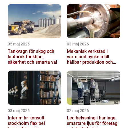
05 maj 2026
03 maj 2026
Tankvagn för skog och
Mekanisk verkstad i
lantbruk funktion,
värmland nyckeln till
säkerhet och smarta val
hållbar produktion och
smarta lösningar
03 maj 2026
02 maj 2026
Interim hr-konsult
Led belysning i haninge
stockholm flexibel
smartare ljus för företag