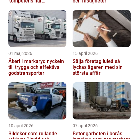
kompetens när
och fastigheter
organisationen behöver
stöd
01 maj 2026
15 april 2026
Åkeri I markaryd nyckeln
Sälja företag luleå så
till trygga och effektiva
lyckas ägaren med sin
godstransporter
största affär
10 april 2026
07 april 2026
Bildekor som rullande
Betongarbeten i borås