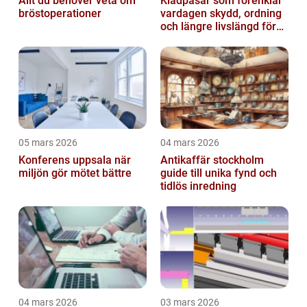
Allt du behöver veta om
Klädpåsar som förenklar
bröstoperationer
vardagen skydd, ordning
och längre livslängd för
dina plagg
05 mars 2026
04 mars 2026
Konferens uppsala när
Antikaffär stockholm
miljön gör mötet bättre
guide till unika fynd och
tidlös inredning
04 mars 2026
03 mars 2026