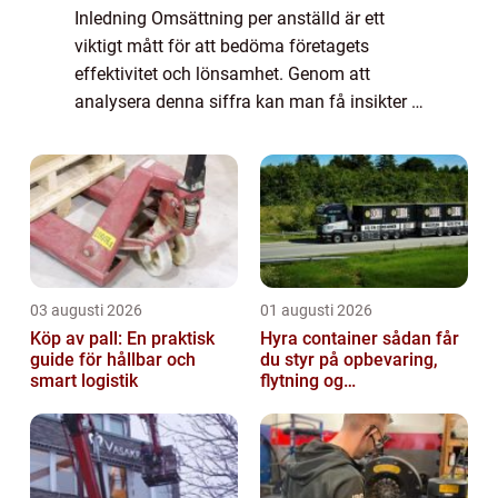
Inledning Omsättning per anställd är ett
viktigt mått för att bedöma företagets
effektivitet och lönsamhet. Genom att
analysera denna siffra kan man få insikter i
hur väl ett företag nyttjar sin personal och
genererar intäkter. I denna artikel kommer...
03 augusti 2026
01 augusti 2026
Köp av pall: En praktisk
Hyra container sådan får
guide för hållbar och
du styr på opbevaring,
smart logistik
flytning og
byggeprojekter