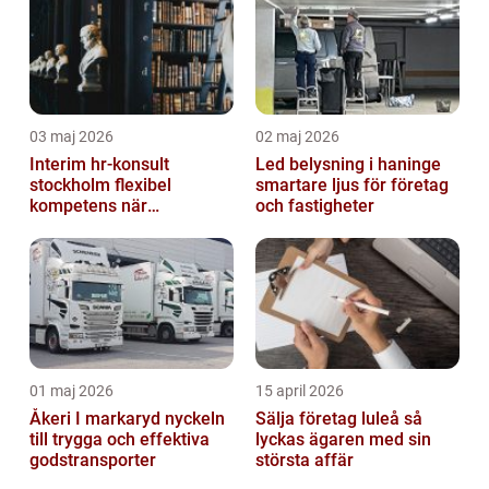
03 maj 2026
02 maj 2026
Interim hr-konsult
Led belysning i haninge
stockholm flexibel
smartare ljus för företag
kompetens när
och fastigheter
organisationen behöver
stöd
01 maj 2026
15 april 2026
Åkeri I markaryd nyckeln
Sälja företag luleå så
till trygga och effektiva
lyckas ägaren med sin
godstransporter
största affär