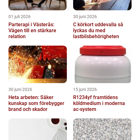
01 juli 2026
30 juni 2026
Parterapi i Västerås:
C körkort uddevalla så
Vägen till en stärkare
lyckas du med
relation
lastbilsbehörigheten
30 juni 2026
15 juni 2026
Heta arbeten: Säker
R1234yf framtidens
kunskap som förebygger
köldmedium i moderna
brand och skador
ac-system