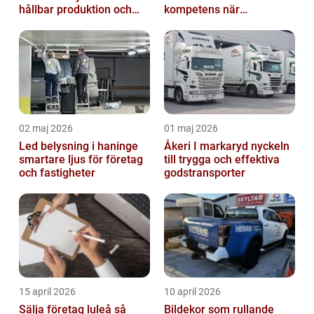
hållbar produktion och
kompetens när
smarta lösningar
organisationen behöver
stöd
02 maj 2026
01 maj 2026
Led belysning i haninge
Åkeri I markaryd nyckeln
smartare ljus för företag
till trygga och effektiva
och fastigheter
godstransporter
15 april 2026
10 april 2026
Sälja företag luleå så
Bildekor som rullande