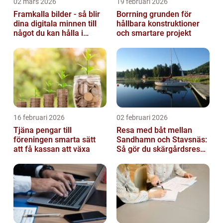
02 mars 2026
19 februari 2026
Framkalla bilder - så blir
Borrning grunden för
dina digitala minnen till
hållbara konstruktioner
något du kan hålla i
och smartare projekt
handen
16 februari 2026
02 februari 2026
Tjäna pengar till
Resa med båt mellan
föreningen smarta sätt
Sandhamn och Stavsnäs:
att få kassan att växa
Så gör du skärgårdsresan
smidig och minnesvärd