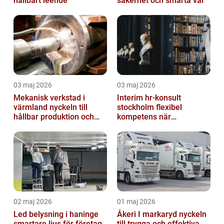
hållbart leende
säkerhet och smarta val
03 maj 2026
03 maj 2026
Mekanisk verkstad i
Interim hr-konsult
värmland nyckeln till
stockholm flexibel
hållbar produktion och
kompetens när
smarta lösningar
organisationen behöver
stöd
02 maj 2026
01 maj 2026
Led belysning i haninge
Åkeri I markaryd nyckeln
smartare ljus för företag
till trygga och effektiva