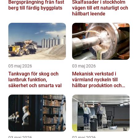
Bergsprängning från fast
Skalfasader i stockholm
berg till färdig byggplats
vägen till ett naturligt och
hållbart leende
05 maj 2026
03 maj 2026
Tankvagn för skog och
Mekanisk verkstad i
lantbruk funktion,
värmland nyckeln till
säkerhet och smarta val
hållbar produktion och
smarta lösningar
03 maj 2026
02 maj 2026