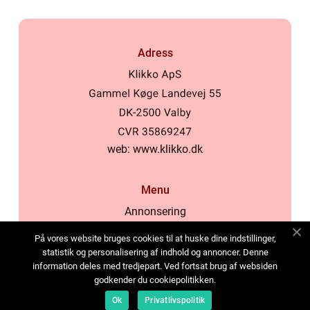
Adress
web:
www.klikko.dk
Menu
Annonsering
Om oss
På vores website bruges cookies til at huske dine indstillinger,
Cookies
statistik og personalisering af indhold og annoncer. Denne
information deles med tredjepart. Ved fortsat brug af websiden
Kontakta oss
godkender du cookiepolitikken.
Sitemap
Ok
Privatlivspolitik