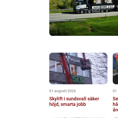
01 augusti 2026
01
Skylift i sundsvall säker
Se
höjd, smarta jobb
hå
år