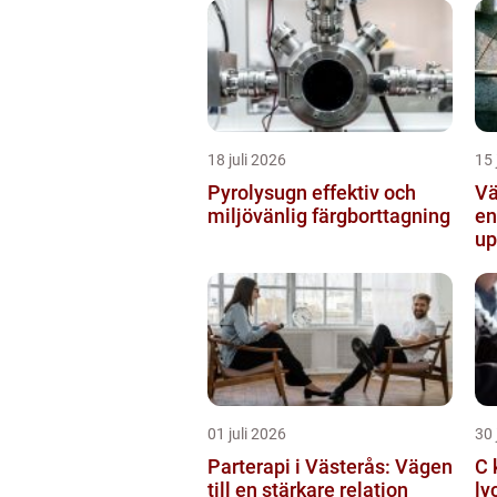
18 juli 2026
15 
Pyrolysugn effektiv och
Vä
miljövänlig färgborttagning
en
up
01 juli 2026
30 
Parterapi i Västerås: Vägen
C 
till en stärkare relation
ly