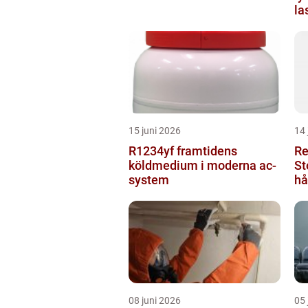
la
15 juni 2026
14 
R1234yf framtidens
Re
köldmedium i moderna ac-
St
system
hå
08 juni 2026
05 