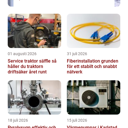
01 augusti 2026
31 juli 2026
Service traktor säffle så
Fiberinstallation grunden
håller du traktorn
för ett stabilt och snabbt
driftsäker året runt
nätverk
18 juli 2026
15 juli 2026
Pyrolysugn effektiv och
Värmepumpar i Karlstad