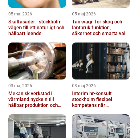
05 maj 2026
05 maj 2026
Skalfasader i stockholm
Tankvagn för skog och
vägen till ett naturligt och
lantbruk funktion,
hållbart leende
säkerhet och smarta val
03 maj 2026
03 maj 2026
Mekanisk verkstad i
Interim hr-konsult
värmland nyckeln till
stockholm flexibel
hållbar produktion och
kompetens när
smarta lösningar
organisationen behöver
stöd