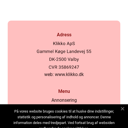
Adress
web:
www.klikko.dk
Menu
Annonsering
Om oss
På vores website bruges cookies til at huske dine indstillinger,
Cookies
statistik og personalisering af indhold og annoncer. Denne
information deles med tredjepart. Ved fortsat brug af websiden
Kontakta oss