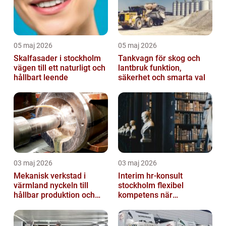
05 maj 2026
05 maj 2026
Skalfasader i stockholm
Tankvagn för skog och
vägen till ett naturligt och
lantbruk funktion,
hållbart leende
säkerhet och smarta val
03 maj 2026
03 maj 2026
Mekanisk verkstad i
Interim hr-konsult
värmland nyckeln till
stockholm flexibel
hållbar produktion och
kompetens när
smarta lösningar
organisationen behöver
stöd