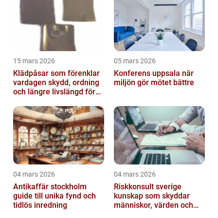
15 mars 2026
05 mars 2026
Klädpåsar som förenklar
Konferens uppsala när
vardagen skydd, ordning
miljön gör mötet bättre
och längre livslängd för
dina plagg
04 mars 2026
04 mars 2026
Antikaffär stockholm
Riskkonsult sverige
guide till unika fynd och
kunskap som skyddar
tidlös inredning
människor, värden och
miljö