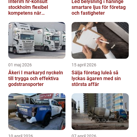
Interim hr-konsult
Led belysning i haninge
stockholm flexibel
smartare ljus för företag
kompetens när
och fastigheter
organisationen behöver
stöd
01 maj 2026
15 april 2026
Åkeri I markaryd nyckeln
Sälja företag luleå så
till trygga och effektiva
lyckas ägaren med sin
godstransporter
största affär
10 april 2026
07 april 2026