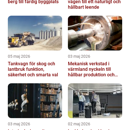
berg till färdig byggplats
vägen till ett naturligt och
hållbart leende
05 maj 2026
03 maj 2026
Tankvagn för skog och
Mekanisk verkstad i
lantbruk funktion,
värmland nyckeln till
säkerhet och smarta val
hållbar produktion och
smarta lösningar
03 maj 2026
02 maj 2026