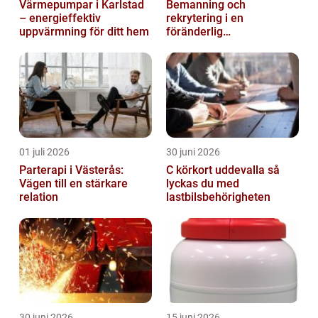
Värmepumpar i Karlstad
Bemanning och
– energieffektiv
rekrytering i en
uppvärmning för ditt hem
föränderlig
arbetsmarknad
01 juli 2026
30 juni 2026
Parterapi i Västerås:
C körkort uddevalla så
Vägen till en stärkare
lyckas du med
relation
lastbilsbehörigheten
30 juni 2026
15 juni 2026