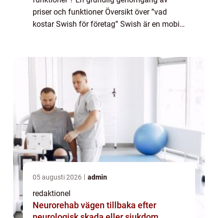
priser och funktioner Översikt över ”vad
kostar Swish för företag” Swish är en mobil
betalningslösning som har blivit populär i
Sverige de senaste åren. Genom att a...
05 augusti 2026
admin
redaktionel
Neurorehab vägen tillbaka efter
neurologisk skada eller sjukdom