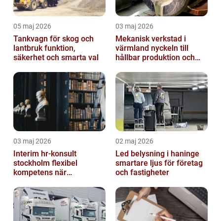
05 maj 2026
03 maj 2026
Tankvagn för skog och
Mekanisk verkstad i
lantbruk funktion,
värmland nyckeln till
säkerhet och smarta val
hållbar produktion och
smarta lösningar
03 maj 2026
02 maj 2026
Interim hr-konsult
Led belysning i haninge
stockholm flexibel
smartare ljus för företag
kompetens när
och fastigheter
organisationen behöver
stöd