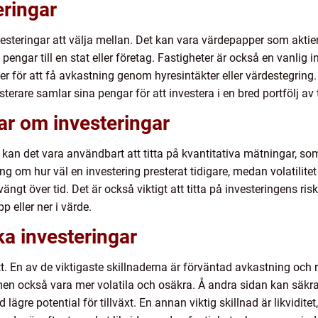
eringar
esteringar att välja mellan. Det kan vara värdepapper som aktie
ut pengar till en stat eller företag. Fastigheter är också en vanli
er för att få avkastning genom hyresintäkter eller värdestegring.
sterare samlar sina pengar för att investera i en bred portfölj av 
ar om investeringar
an det vara användbart att titta på kvantitativa mätningar, som 
ng om hur väl en investering presterat tidigare, medan volatilite
ngt över tid. Det är också viktigt att titta på investeringens risk
 eller ner i värde.
ka investeringar
ätt. En av de viktigaste skillnaderna är förväntad avkastning och r
n också vara mer volatila och osäkra. Å andra sidan kan säkra 
gre potential för tillväxt. En annan viktig skillnad är likviditet, 