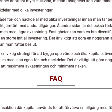
 fonder är oftast mycket likvida, medan fastigheter kan vara mindre
delar med olika investeringar
åde för- och nackdelar med olika investeringar innan man tar beslu
kt jämfört med andra tillgångar. Å andra sidan är det också för
 men med lägre avkastning. Fastigheter kan vara en bra diversifi
 en större initial investering. Det är viktigt att göra en noggrann
an man fattar beslut.
n viktig strategi för att bygga upp värde och öka kapitalet över t
ch en med sina egna för- och nackdelar. Det är viktigt att göra
r att maximera avkastningen och minimera risken.
FAQ
ansaktion där kapital används för att förvärva en tillgång med