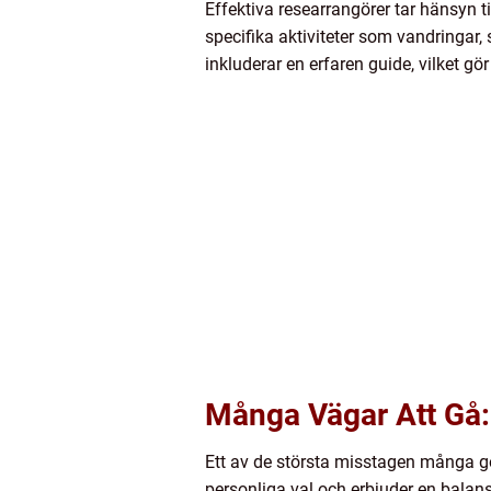
Effektiva researrangörer tar hänsyn ti
specifika aktiviteter som vandringar, 
inkluderar en erfaren guide, vilket gö
Många Vägar Att Gå: 
Ett av de största misstagen många gör
personliga val och erbjuder en balan