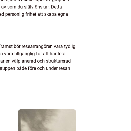
a av som du själv önskar. Detta
d personlig frihet att skapa egna
 främst bör researrangören vara tydlig
ara tillgänglig för att hantera
har en välplanerad och strukturerad
m gruppen både före och under resan