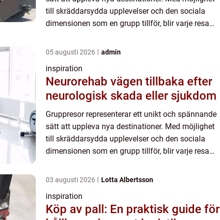
till skräddarsydda upplevelser och den sociala
dimensionen som en grupp tillför, blir varje resa
mer än bara ett besö...
05 augusti 2026
admin
inspiration
Neurorehab vägen tillbaka efter
neurologisk skada eller sjukdom
Gruppresor representerar ett unikt och spännande
sätt att uppleva nya destinationer. Med möjlighet
till skräddarsydda upplevelser och den sociala
dimensionen som en grupp tillför, blir varje resa
mer än bara ett besö...
03 augusti 2026
Lotta Albertsson
inspiration
Köp av pall: En praktisk guide för