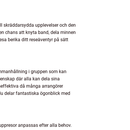
ill skräddarsydda upplevelser och den
ir en chans att knyta band, dela minnen
sa berika ditt reseäventyr på sätt
ammanhållning i gruppen som kan
menskap där alla kan dela sina
seffektiva då många arrangörer
 du delar fantastiska ögonblick med
uppresor anpassas efter alla behov.