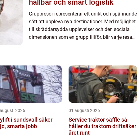
hållbar och smart logistik
Gruppresor representerar ett unikt och spännande
sätt att uppleva nya destinationer. Med möjlighet
till skräddarsydda upplevelser och den sociala
dimensionen som en grupp tillför, blir varje resa
mer än bara ett besö...
 augusti 2026
01 augusti 2026
lift i sundsvall säker
Service traktor säffle så
jd, smarta jobb
håller du traktorn driftsäker
året runt