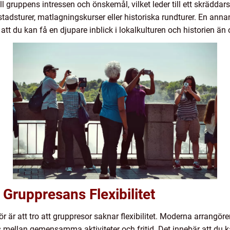
ll gruppens intressen och önskemål, vilket leder till ett skräddar
stadsturer, matlagningskurser eller historiska rundturer. En annan
r att du kan få en djupare inblick i lokalkulturen och historien ä
Gruppresans Flexibilitet
 är att tro att gruppresor saknar flexibilitet. Moderna arrangöre
s mellan gemensamma aktiviteter och fritid. Det innebär att du 