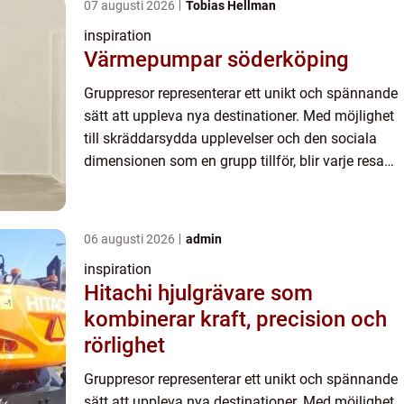
07 augusti 2026
Tobias Hellman
inspiration
Värmepumpar söderköping
Gruppresor representerar ett unikt och spännande
sätt att uppleva nya destinationer. Med möjlighet
till skräddarsydda upplevelser och den sociala
dimensionen som en grupp tillför, blir varje resa
mer än bara ett besö...
06 augusti 2026
admin
inspiration
Hitachi hjulgrävare som
kombinerar kraft, precision och
rörlighet
Gruppresor representerar ett unikt och spännande
sätt att uppleva nya destinationer. Med möjlighet