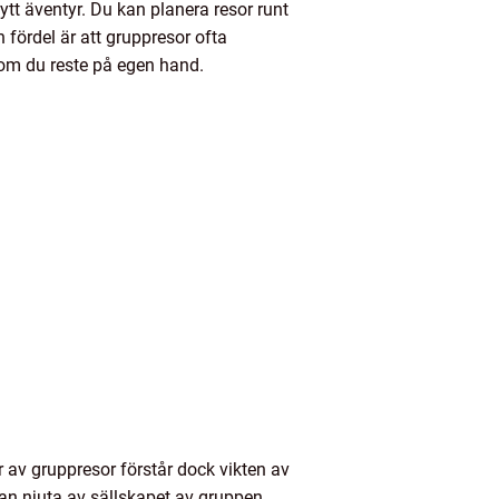
sytt äventyr. Du kan planera resor runt
 fördel är att gruppresor ofta
n om du reste på egen hand.
r av gruppresor förstår dock vikten av
kan njuta av sällskapet av gruppen