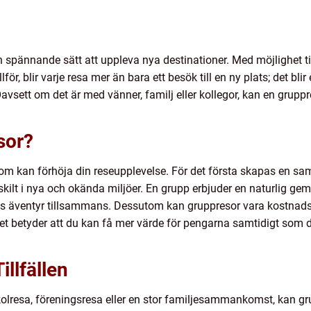
ch spännande sätt att uppleva nya destinationer. Med möjlighet t
ör, blir varje resa mer än bara ett besök till en ny plats; det bl
sett om det är med vänner, familj eller kollegor, kan en gruppre
sor?
m kan förhöja din reseupplevelse. För det första skapas en s
skilt i nya och okända miljöer. En grupp erbjuder en naturlig ge
ens äventyr tillsammans. Dessutom kan gruppresor vara kostnad
 Det betyder att du kan få mer värde för pengarna samtidigt som
illfällen
kolresa, föreningsresa eller en stor familjesammankomst, kan gr