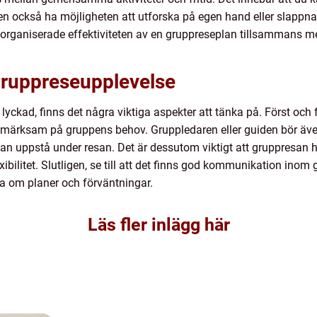
 men också ha möjligheten att utforska på egen hand eller slappn
n organiserade effektiviteten av en gruppreseplan tillsammans me
Gruppreseupplevelse
r lyckad, finns det några viktiga aspekter att tänka på. Först och
ärksam på gruppens behov. Gruppledaren eller guiden bör även v
kan uppstå under resan. Det är dessutom viktigt att gruppresan 
exibilitet. Slutligen, se till att det finns god kommunikation ino
tna om planer och förväntningar.
Läs fler inlägg här