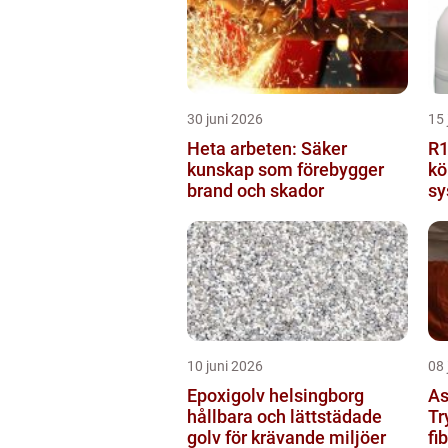
30 juni 2026
15 
Heta arbeten: Säker
R1234
kunskap som förebygger
kö
brand och skador
sy
10 juni 2026
08 
Epoxigolv helsingborg
As
hållbara och lättstädade
Tr
golv för krävande miljöer
fi