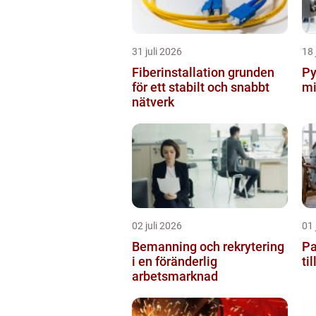
31 juli 2026
18 
Fiberinstallation grunden
Pyro
för ett stabilt och snabbt
mi
nätverk
02 juli 2026
01 
Bemanning och rekrytering
Pa
i en föränderlig
ti
arbetsmarknad