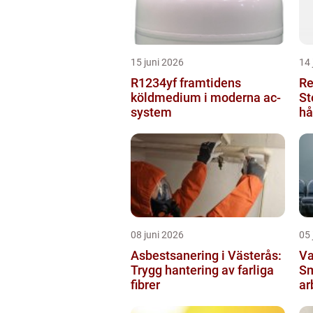
15 juni 2026
14 
R1234yf framtidens
Re
köldmedium i moderna ac-
St
system
hå
08 juni 2026
05 
Asbestsanering i Västerås:
Va
Trygg hantering av farliga
Sm
fibrer
ar