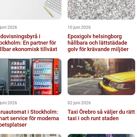
juni 2026
10 juni 2026
dovisningsbyrå i
Epoxigolv helsingborg
ockholm: En partner för
hållbara och lättstädade
llbar ekonomisk tillväxt
golv för krävande miljöer
juni 2026
02 juni 2026
ruautomat i Stockholm:
Taxi Örebro så väljer du rätt
art service för moderna
taxi i och runt staden
betsplatser