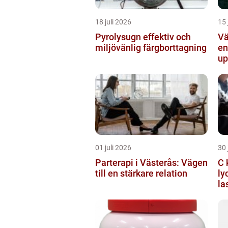
18 juli 2026
15 
Pyrolysugn effektiv och
Vä
miljövänlig färgborttagning
en
up
01 juli 2026
30 
Parterapi i Västerås: Vägen
C 
till en stärkare relation
ly
la