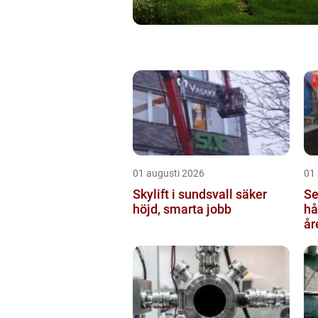
01 augusti 2026
01
Skylift i sundsvall säker
Se
höjd, smarta jobb
hå
år