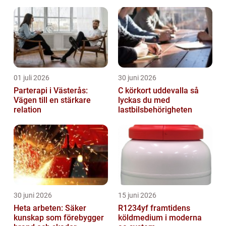
arbetsmarknad
01 juli 2026
30 juni 2026
Parterapi i Västerås:
C körkort uddevalla så
Vägen till en stärkare
lyckas du med
relation
lastbilsbehörigheten
30 juni 2026
15 juni 2026
Heta arbeten: Säker
R1234yf framtidens
kunskap som förebygger
köldmedium i moderna