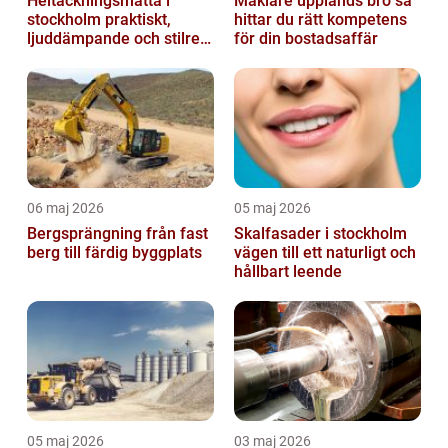
Heltäckningsmatta i
Mäklare upplands bro så
stockholm praktiskt,
hittar du rätt kompetens
ljuddämpande och stilrent
för din bostadsaffär
golvval
06 maj 2026
05 maj 2026
Bergsprängning från fast
Skalfasader i stockholm
berg till färdig byggplats
vägen till ett naturligt och
hållbart leende
05 maj 2026
03 maj 2026