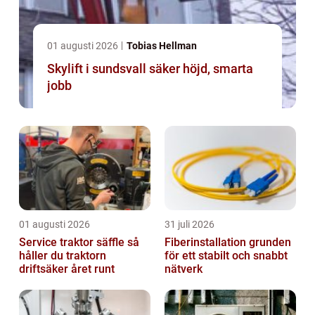
01 augusti 2026
Tobias Hellman
Skylift i sundsvall säker höjd, smarta
jobb
01 augusti 2026
31 juli 2026
Service traktor säffle så
Fiberinstallation grunden
håller du traktorn
för ett stabilt och snabbt
driftsäker året runt
nätverk