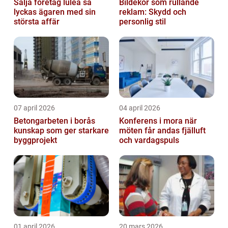
Sälja företag luleå så
Bildekor som rullande
lyckas ägaren med sin
reklam: Skydd och
största affär
personlig stil
07 april 2026
04 april 2026
Betongarbeten i borås
Konferens i mora när
kunskap som ger starkare
möten får andas fjälluft
byggprojekt
och vardagspuls
01 april 2026
20 mars 2026