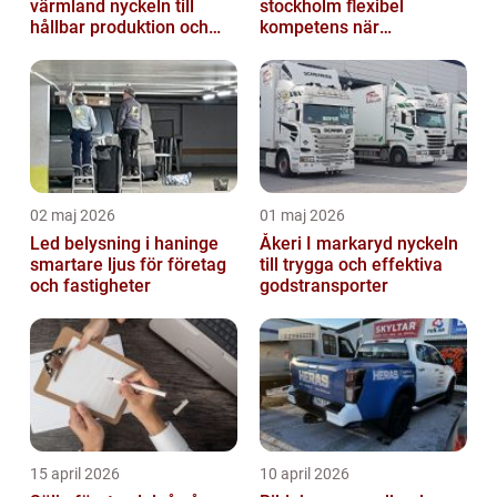
värmland nyckeln till
stockholm flexibel
hållbar produktion och
kompetens när
smarta lösningar
organisationen behöver
stöd
02 maj 2026
01 maj 2026
Led belysning i haninge
Åkeri I markaryd nyckeln
smartare ljus för företag
till trygga och effektiva
och fastigheter
godstransporter
15 april 2026
10 april 2026