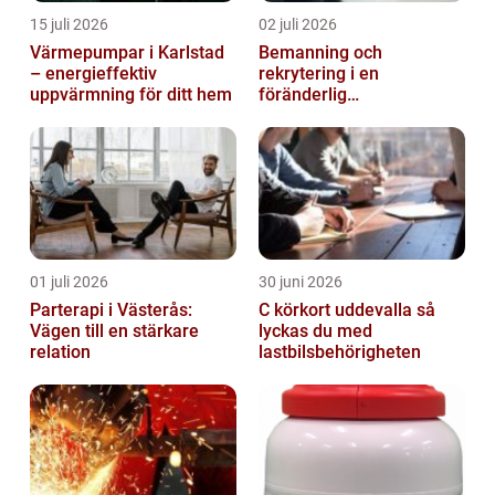
15 juli 2026
02 juli 2026
Värmepumpar i Karlstad
Bemanning och
– energieffektiv
rekrytering i en
uppvärmning för ditt hem
föränderlig
arbetsmarknad
01 juli 2026
30 juni 2026
Parterapi i Västerås:
C körkort uddevalla så
Vägen till en stärkare
lyckas du med
relation
lastbilsbehörigheten