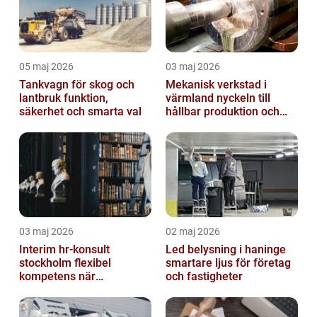
05 maj 2026
03 maj 2026
Tankvagn för skog och
Mekanisk verkstad i
lantbruk funktion,
värmland nyckeln till
säkerhet och smarta val
hållbar produktion och
smarta lösningar
03 maj 2026
02 maj 2026
Interim hr-konsult
Led belysning i haninge
stockholm flexibel
smartare ljus för företag
kompetens när
och fastigheter
organisationen behöver
stöd