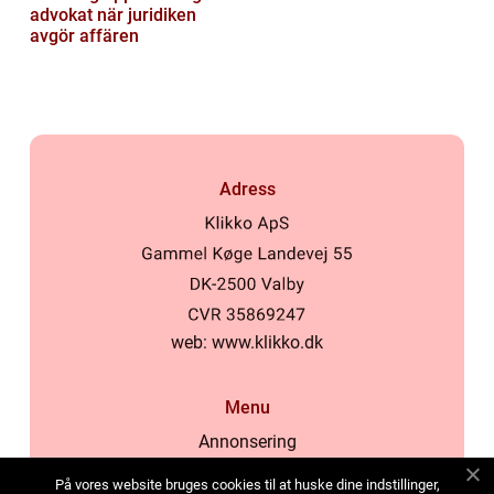
advokat när juridiken
avgör affären
Adress
web:
www.klikko.dk
Menu
Annonsering
Om oss
På vores website bruges cookies til at huske dine indstillinger,