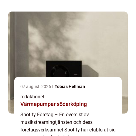
otrolig bredd av musik från olika genrer och
artister. I den här art...
07 augusti 2026
Tobias Hellman
redaktionel
Värmepumpar söderköping
Spotify Företag – En översikt av
musikstreamingtjänsten och dess
företagsverksamhet Spotify har etablerat sig