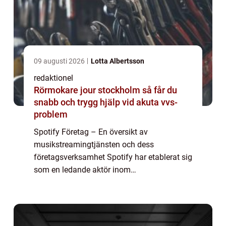
09 augusti 2026
Lotta Albertsson
redaktionel
Rörmokare jour stockholm så får du
snabb och trygg hjälp vid akuta vvs-
problem
Spotify Företag – En översikt av
musikstreamingtjänsten och dess
företagsverksamhet Spotify har etablerat sig
som en ledande aktör inom
musikstreamingbranschen och erbjuder en
otrolig bredd av musik från olika genrer och
artister. I den här art...