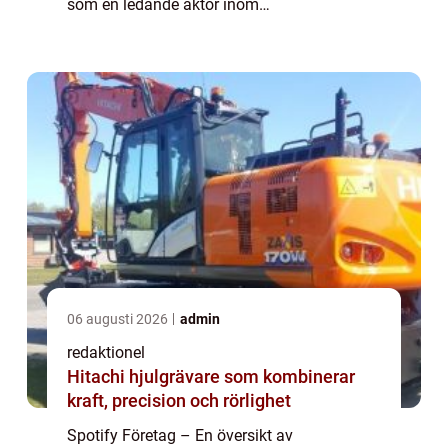
som en ledande aktör inom
musikstreamingbranschen och erbjuder en
otrolig bredd av musik från olika genrer och
artister. I den här art...
06 augusti 2026
admin
redaktionel
Hitachi hjulgrävare som kombinerar
kraft, precision och rörlighet
Spotify Företag – En översikt av