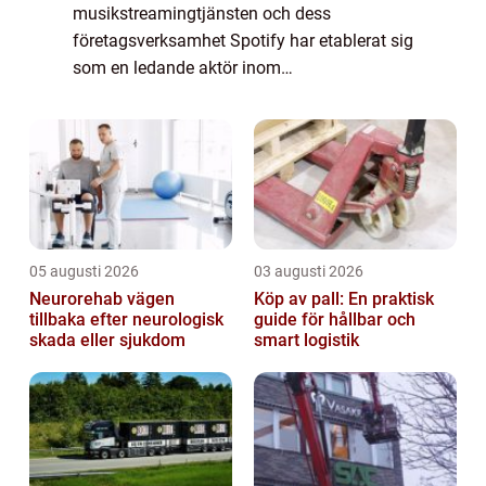
musikstreamingtjänsten och dess
företagsverksamhet Spotify har etablerat sig
som en ledande aktör inom
musikstreamingbranschen och erbjuder en
otrolig bredd av musik från olika genrer och
artister. I den här art...
05 augusti 2026
03 augusti 2026
Neurorehab vägen
Köp av pall: En praktisk
tillbaka efter neurologisk
guide för hållbar och
skada eller sjukdom
smart logistik