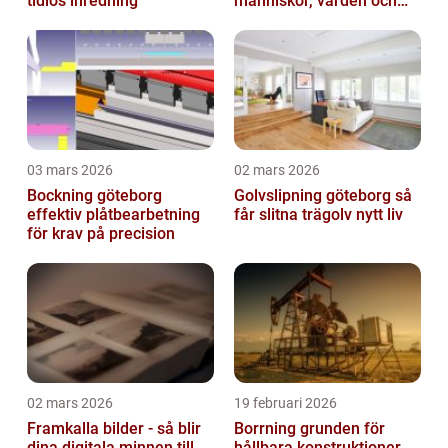
tidlös inredning
människor, värden och
miljö
03 mars 2026
02 mars 2026
Bockning göteborg
Golvslipning göteborg så
effektiv plåtbearbetning
får slitna trägolv nytt liv
för krav på precision
02 mars 2026
19 februari 2026
Framkalla bilder - så blir
Borrning grunden för
dina digitala minnen till
hållbara konstruktioner