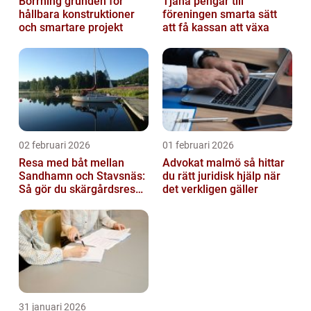
Borrning grunden för
Tjäna pengar till
hållbara konstruktioner
föreningen smarta sätt
och smartare projekt
att få kassan att växa
02 februari 2026
01 februari 2026
Resa med båt mellan
Advokat malmö så hittar
Sandhamn och Stavsnäs:
du rätt juridisk hjälp när
Så gör du skärgårdsresan
det verkligen gäller
smidig och minnesvärd
31 januari 2026