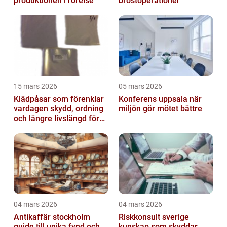
produktionen i rörelse
bröstoperationer
15 mars 2026
05 mars 2026
Klädpåsar som förenklar
Konferens uppsala när
vardagen skydd, ordning
miljön gör mötet bättre
och längre livslängd för
dina plagg
04 mars 2026
04 mars 2026
Antikaffär stockholm
Riskkonsult sverige
guide till unika fynd och
kunskap som skyddar