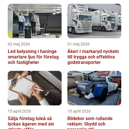
smarta lösningar
organisationen behöver
stöd
02 maj 2026
01 maj 2026
Led belysning i haninge
Åkeri I markaryd nyckeln
smartare ljus för företag
till trygga och effektiva
och fastigheter
godstransporter
15 april 2026
10 april 2026
Sälja företag luleå så
Bildekor som rullande
lyckas ägaren med sin
reklam: Skydd och