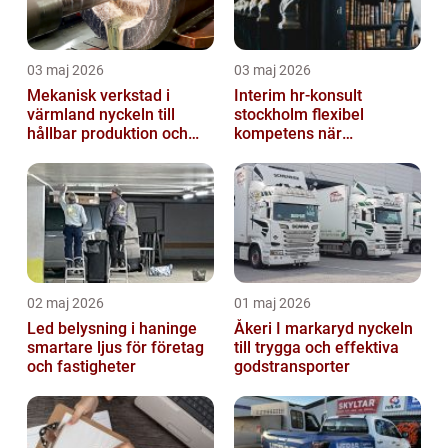
03 maj 2026
03 maj 2026
Mekanisk verkstad i
Interim hr-konsult
värmland nyckeln till
stockholm flexibel
hållbar produktion och
kompetens när
smarta lösningar
organisationen behöver
stöd
02 maj 2026
01 maj 2026
Led belysning i haninge
Åkeri I markaryd nyckeln
smartare ljus för företag
till trygga och effektiva
och fastigheter
godstransporter