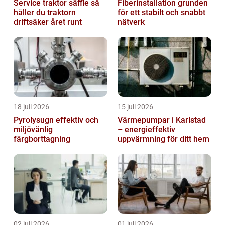
Service traktor säffle så
Fiberinstallation grunden
håller du traktorn
för ett stabilt och snabbt
driftsäker året runt
nätverk
18 juli 2026
15 juli 2026
Pyrolysugn effektiv och
Värmepumpar i Karlstad
miljövänlig
– energieffektiv
färgborttagning
uppvärmning för ditt hem
02 juli 2026
01 juli 2026