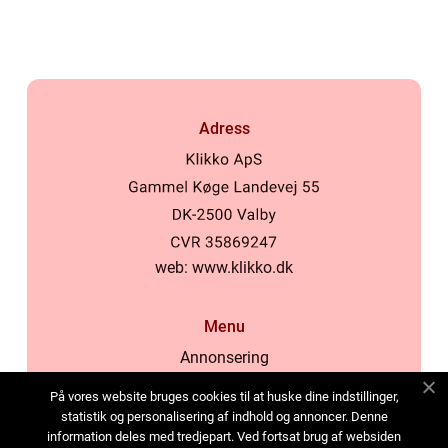
Adress
web:
www.klikko.dk
Menu
Annonsering
Om oss
På vores website bruges cookies til at huske dine indstillinger,
Cookies
statistik og personalisering af indhold og annoncer. Denne
information deles med tredjepart. Ved fortsat brug af websiden
Kontakta oss