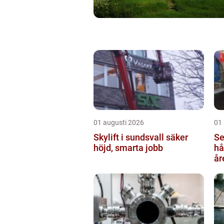
01 augusti 2026
01
Skylift i sundsvall säker
Se
höjd, smarta jobb
hå
år