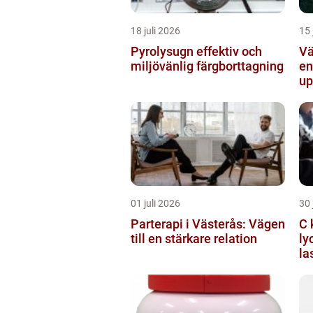
18 juli 2026
15 
Pyrolysugn effektiv och
Vä
miljövänlig färgborttagning
en
up
01 juli 2026
30 
Parterapi i Västerås: Vägen
C 
till en stärkare relation
ly
la