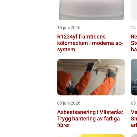
15 juni 2026
14 
R1234yf framtidens
Re
köldmedium i moderna ac-
St
system
hå
08 juni 2026
05 
Asbestsanering i Västerås:
Va
Trygg hantering av farliga
Sm
fibrer
ar