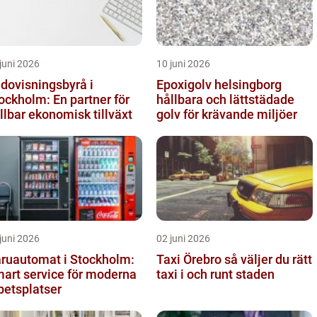
juni 2026
10 juni 2026
dovisningsbyrå i
Epoxigolv helsingborg
ockholm: En partner för
hållbara och lättstädade
llbar ekonomisk tillväxt
golv för krävande miljöer
juni 2026
02 juni 2026
ruautomat i Stockholm:
Taxi Örebro så väljer du rätt
art service för moderna
taxi i och runt staden
betsplatser