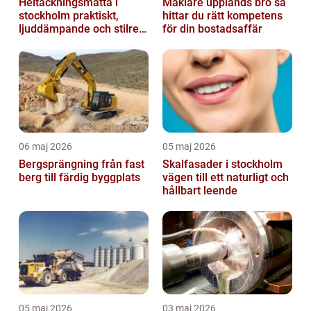
Heltäckningsmatta i
Mäklare upplands bro så
stockholm praktiskt,
hittar du rätt kompetens
ljuddämpande och stilrent
för din bostadsaffär
golvval
06 maj 2026
05 maj 2026
Bergsprängning från fast
Skalfasader i stockholm
berg till färdig byggplats
vägen till ett naturligt och
hållbart leende
05 maj 2026
03 maj 2026