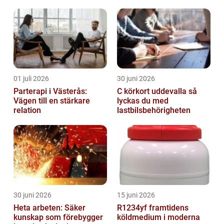
arbetsmarknad
01 juli 2026
30 juni 2026
Parterapi i Västerås:
C körkort uddevalla så
Vägen till en stärkare
lyckas du med
relation
lastbilsbehörigheten
30 juni 2026
15 juni 2026
Heta arbeten: Säker
R1234yf framtidens
kunskap som förebygger
köldmedium i moderna