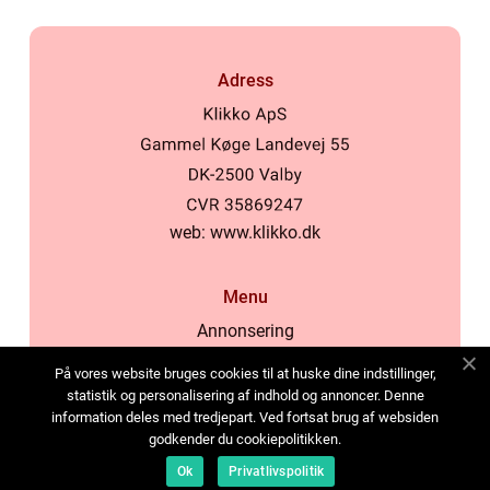
Adress
web:
www.klikko.dk
Menu
Annonsering
Om oss
På vores website bruges cookies til at huske dine indstillinger,
Cookies
statistik og personalisering af indhold og annoncer. Denne
information deles med tredjepart. Ved fortsat brug af websiden
Kontakta oss
godkender du cookiepolitikken.
Sitemap
Ok
Privatlivspolitik