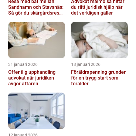
Resa med båt mellan
Advokat malmö så hittar
Sandhamn och Stavsnäs:
du rätt juridisk hjälp när
Så gör du skärgårdsresan
det verkligen gäller
smidig och minnesvärd
31 januari 2026
18 januari 2026
Offentlig upphandling
Föräldrapenning grunden
advokat när juridiken
för en trygg start som
avgör affären
förälder
12 januari 2026