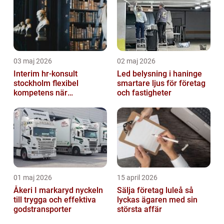
03 maj 2026
02 maj 2026
Interim hr-konsult
Led belysning i haninge
stockholm flexibel
smartare ljus för företag
kompetens när
och fastigheter
organisationen behöver
stöd
01 maj 2026
15 april 2026
Åkeri I markaryd nyckeln
Sälja företag luleå så
till trygga och effektiva
lyckas ägaren med sin
godstransporter
största affär