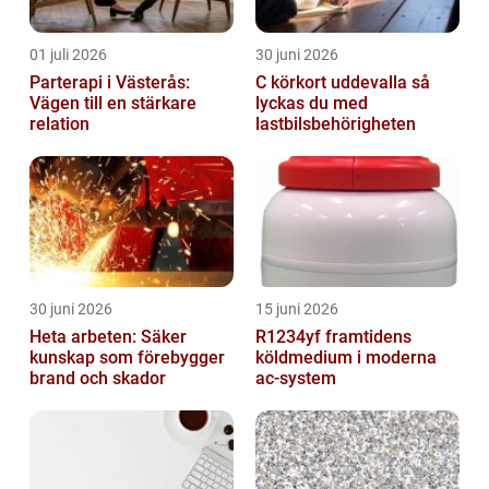
01 juli 2026
30 juni 2026
Parterapi i Västerås:
C körkort uddevalla så
Vägen till en stärkare
lyckas du med
relation
lastbilsbehörigheten
30 juni 2026
15 juni 2026
Heta arbeten: Säker
R1234yf framtidens
kunskap som förebygger
köldmedium i moderna
brand och skador
ac-system