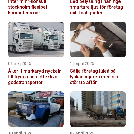
Interim hr-konsult
Led belysning i haninge
stockholm flexibel
smartare ljus för företag
kompetens när
och fastigheter
organisationen behöver
stöd
01 maj 2026
15 april 2026
Åkeri I markaryd nyckeln
Sälja företag luleå så
till trygga och effektiva
lyckas ägaren med sin
godstransporter
största affär
10 april 2026
07 april 2026