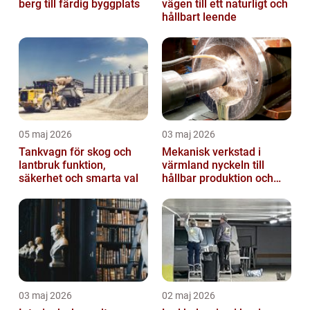
berg till färdig byggplats
vägen till ett naturligt och
hållbart leende
05 maj 2026
03 maj 2026
Tankvagn för skog och
Mekanisk verkstad i
lantbruk funktion,
värmland nyckeln till
säkerhet och smarta val
hållbar produktion och
smarta lösningar
03 maj 2026
02 maj 2026