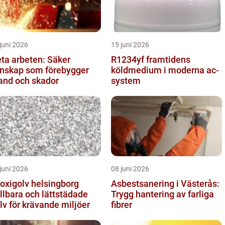
juni 2026
15 juni 2026
ta arbeten: Säker
R1234yf framtidens
nskap som förebygger
köldmedium i moderna ac-
and och skador
system
juni 2026
08 juni 2026
oxigolv helsingborg
Asbestsanering i Västerås:
llbara och lättstädade
Trygg hantering av farliga
lv för krävande miljöer
fibrer