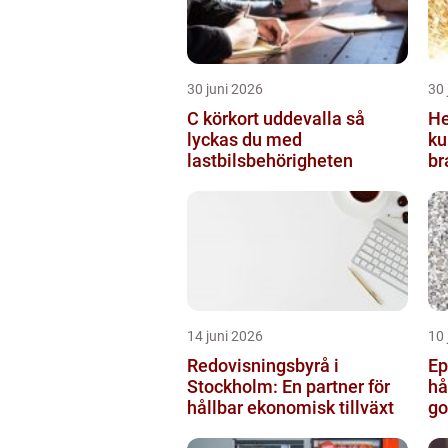
30 juni 2026
30 
C körkort uddevalla så
He
lyckas du med
ku
lastbilsbehörigheten
br
14 juni 2026
10 
Redovisningsbyrå i
Ep
Stockholm: En partner för
hå
hållbar ekonomisk tillväxt
go