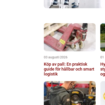
03 augusti 2026
01
Köp av pall: En praktisk
Hyra
guide för hållbar och smart
st
logistik
og