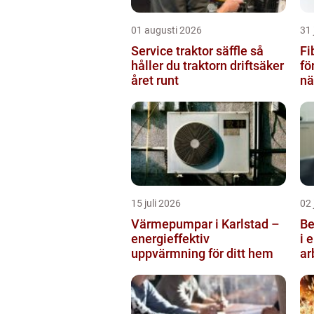
01 augusti 2026
31 
Service traktor säffle så
Fib
håller du traktorn driftsäker
fö
året runt
nä
15 juli 2026
02 
Värmepumpar i Karlstad –
Be
energieffektiv
i 
uppvärmning för ditt hem
ar