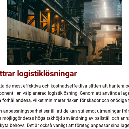
ttrar logistiklösningar
 hitta de mest effektiva och kostnadseffektiva sätten att hantera
ponent i en välplanerad logistiklösning. Genom att använda lager
 förhållandena, vilket minimerar risken för skador och onödiga f
h anpassningsbarhet ser till att de kan stå emot utmaningar fr
 möjliggör deras höga takhöjd användning av pallställ och ann
yta behövs. Det är också vanligt att företag anpassar sina lager