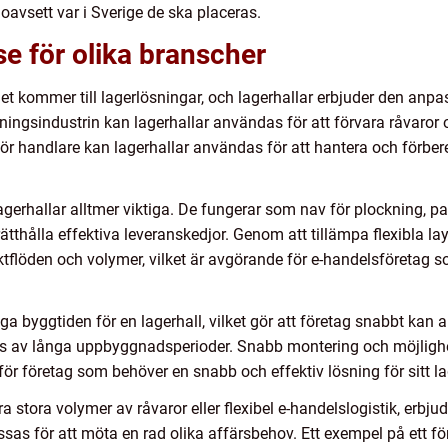
l oavsett var i Sverige de ska placeras.
se för olika branscher
det kommer till lagerlösningar, och lagerhallar erbjuder den anp
ningsindustrin kan lagerhallar användas för att förvara råvaror
ör handlare kan lagerhallar användas för att hantera och förbered
agerhallar alltmer viktiga. De fungerar som nav för plockning, pa
ätthålla effektiva leveranskedjor. Genom att tillämpa flexibla lay
tflöden och volymer, vilket är avgörande för e-handelsföretag so
 byggtiden för en lagerhall, vilket gör att företag snabbt kan a
s av långa uppbyggnadsperioder. Snabb montering och möjlighet
tiv för företag som behöver en snabb och effektiv lösning för sitt 
 stora volymer av råvaror eller flexibel e-handelslogistik, erbju
as för att möta en rad olika affärsbehov. Ett exempel på ett för