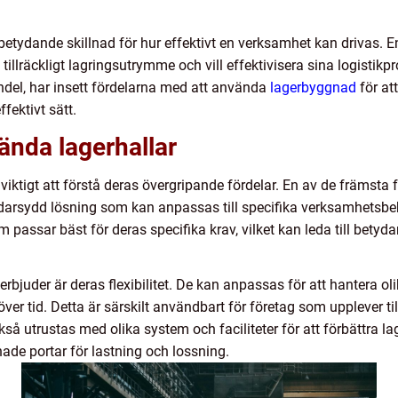
betydande skillnad för hur effektivt en verksamhet kan drivas. E
tillräckligt lagringsutrymme och vill effektivisera sina logistik
ndel, har insett fördelarna med att använda
lagerbyggnad
för at
ffektivt sätt.
ända lagerhallar
 viktigt att förstå deras övergripande fördelar. En av de främst
äddarsydd lösning som kan anpassas till specifika verksamhetsbe
m passar bäst för deras specifika krav, vilket kan leda till bet
rbjuder är deras flexibilitet. De kan anpassas för att hantera ol
r tid. Detta är särskilt användbart för företag som upplever ti
å utrustas med olika system och faciliteter för att förbättra lag
ade portar för lastning och lossning.