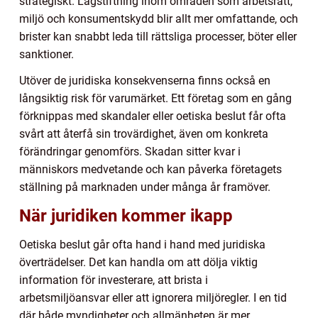
strategiskt. Lagstiftning inom områden som arbetsrätt,
miljö och konsumentskydd blir allt mer omfattande, och
brister kan snabbt leda till rättsliga processer, böter eller
sanktioner.
Utöver de juridiska konsekvenserna finns också en
långsiktig risk för varumärket. Ett företag som en gång
förknippas med skandaler eller oetiska beslut får ofta
svårt att återfå sin trovärdighet, även om konkreta
förändringar genomförs. Skadan sitter kvar i
människors medvetande och kan påverka företagets
ställning på marknaden under många år framöver.
När juridiken kommer ikapp
Oetiska beslut går ofta hand i hand med juridiska
överträdelser. Det kan handla om att dölja viktig
information för investerare, att brista i
arbetsmiljöansvar eller att ignorera miljöregler. I en tid
där både myndigheter och allmänheten är mer