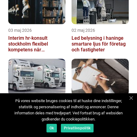
03 maj 2026
02 maj 2026
Interim hr-konsult
Led belysning i haninge
stockholm flexibel
smartare ljus för företag
kompetens när
och fastigheter
organisationen behöver
stöd
På vores website bruges cookies til at huske dine indstillinger,
01 maj 2026
15 april 2026
statistik og personalisering af indhold og annoncer. Denne
Åkeri I markaryd nyckeln
Sälja företag luleå så
information deles med tredjepart. Ved fortsat brug af websiden
till trygga och effektiva
lyckas ägaren med sin
godkender du cookiepolitikken.
godstransporter
största affär
Ok
Privatlivspolitik