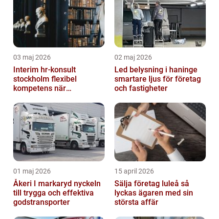
03 maj 2026
02 maj 2026
Interim hr-konsult
Led belysning i haninge
stockholm flexibel
smartare ljus för företag
kompetens när
och fastigheter
organisationen behöver
stöd
01 maj 2026
15 april 2026
Åkeri I markaryd nyckeln
Sälja företag luleå så
till trygga och effektiva
lyckas ägaren med sin
godstransporter
största affär