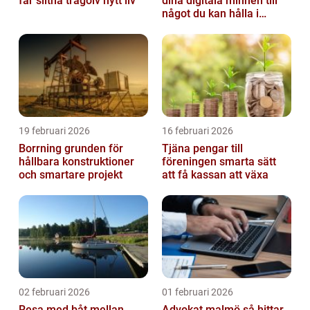
får slitna trägolv nytt liv
dina digitala minnen till
något du kan hålla i
handen
19 februari 2026
16 februari 2026
Borrning grunden för
Tjäna pengar till
hållbara konstruktioner
föreningen smarta sätt
och smartare projekt
att få kassan att växa
02 februari 2026
01 februari 2026
Resa med båt mellan
Advokat malmö så hittar