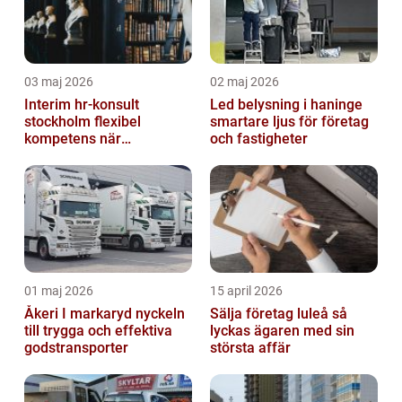
03 maj 2026
02 maj 2026
Interim hr-konsult
Led belysning i haninge
stockholm flexibel
smartare ljus för företag
kompetens när
och fastigheter
organisationen behöver
stöd
01 maj 2026
15 april 2026
Åkeri I markaryd nyckeln
Sälja företag luleå så
till trygga och effektiva
lyckas ägaren med sin
godstransporter
största affär