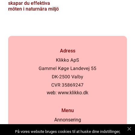
skapar du effektiva
möten i naturnära miljö
Adress
web:
www.klikko.dk
Menu
Annonsering
Om oss
På vores website bruges cookies til at huske dine indstillinger,