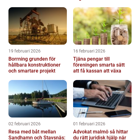
handen
19 februari 2026
16 februari 2026
Borrning grunden för
Tjäna pengar till
hållbara konstruktioner
föreningen smarta sätt
och smartare projekt
att få kassan att växa
02 februari 2026
01 februari 2026
Resa med båt mellan
Advokat malmö så hittar
Sandhamn och Stavsnäs:
du rätt juridisk hjälp när