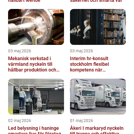
hållbart leende
säkerhet och smarta val
03 maj 2026
03 maj 2026
Mekanisk verkstad i
Interim hr-konsult
värmland nyckeln till
stockholm flexibel
hållbar produktion och
kompetens när
smarta lösningar
organisationen behöver
stöd
02 maj 2026
01 maj 2026
Led belysning i haninge
Åkeri I markaryd nyckeln
smartare ljus för företag
till trygga och effektiva