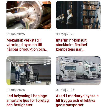
03 maj 2026
03 maj 2026
Mekanisk verkstad i
Interim hr-konsult
värmland nyckeln till
stockholm flexibel
hållbar produktion och
kompetens när
smarta lösningar
organisationen behöver
stöd
02 maj 2026
01 maj 2026
Led belysning i haninge
Åkeri I markaryd nyckeln
smartare ljus för företag
till trygga och effektiva
och fastigheter
godstransporter