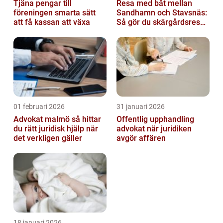
Tjäna pengar till
Resa med båt mellan
föreningen smarta sätt
Sandhamn och Stavsnäs:
att få kassan att växa
Så gör du skärgårdsresan
smidig och minnesvärd
01 februari 2026
31 januari 2026
Advokat malmö så hittar
Offentlig upphandling
du rätt juridisk hjälp när
advokat när juridiken
det verkligen gäller
avgör affären
18 januari 2026