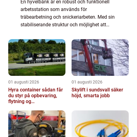
En hyvelbänk är en robust och funktionell
arbetsstation som används för
träbearbetning och snickeriarbeten. Med sin
stabiliserande struktur och möjlighet att
fästa material, ger hyvelbänken snickare och
trä...
01 augusti 2026
01 augusti 2026
Hyra container sådan får
Skylift i sundsvall säker
du styr på opbevaring,
höjd, smarta jobb
flytning og
byggeprojekter