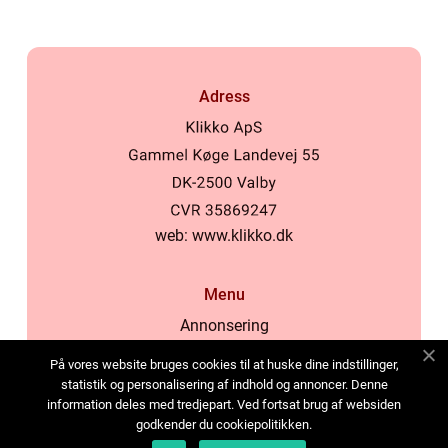
Adress
web:
www.klikko.dk
Menu
Annonsering
Om oss
På vores website bruges cookies til at huske dine indstillinger,
Cookies
statistik og personalisering af indhold og annoncer. Denne
information deles med tredjepart. Ved fortsat brug af websiden
Kontakta oss
godkender du cookiepolitikken.
Sitemap