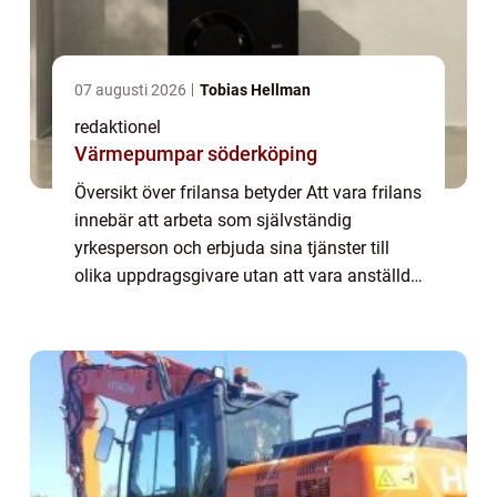
07 augusti 2026
Tobias Hellman
redaktionel
Värmepumpar söderköping
Översikt över frilansa betyder Att vara frilans
innebär att arbeta som självständig
yrkesperson och erbjuda sina tjänster till
olika uppdragsgivare utan att vara anställd
på heltid. Det ger dig möjligheten att vara
din egen chef och ha större kontrol...