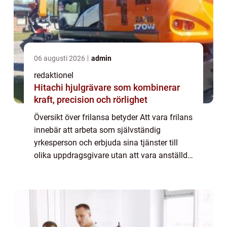
06 augusti 2026
admin
redaktionel
Hitachi hjulgrävare som kombinerar
kraft, precision och rörlighet
Översikt över frilansa betyder Att vara frilans
innebär att arbeta som självständig
yrkesperson och erbjuda sina tjänster till
olika uppdragsgivare utan att vara anställd
på heltid. Det ger dig möjligheten att vara
din egen chef och ha större kontrol...