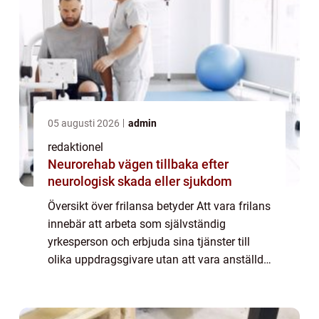
05 augusti 2026
admin
redaktionel
Neurorehab vägen tillbaka efter
neurologisk skada eller sjukdom
Översikt över frilansa betyder Att vara frilans
innebär att arbeta som självständig
yrkesperson och erbjuda sina tjänster till
olika uppdragsgivare utan att vara anställd
på heltid. Det ger dig möjligheten att vara
din egen chef och ha större kontrol...