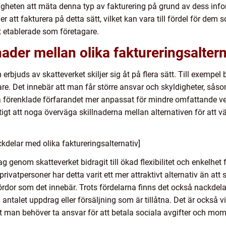
righeten att mäta denna typ av fakturering på grund av dess infor
att fakturera på detta sätt, vilket kan vara till fördel för dem so
t etablerade som företagare.
ader mellan olika faktureringsaltern
 erbjuds av skatteverket skiljer sig åt på flera sätt. Till exemp
e. Det innebär att man får större ansvar och skyldigheter, såsom
a förenklade förfarandet mer anpassat för mindre omfattande v
iktigt att noga överväga skillnaderna mellan alternativen för att 
kdelar med olika faktureringsalternativ]
g genom skatteverket bidragit till ökad flexibilitet och enkelhet 
privatpersoner har detta varit ett mer attraktivt alternativ än att 
dor som det innebär. Trots fördelarna finns det också nackdelar
 antalet uppdrag eller försäljning som är tillåtna. Det är också 
man behöver ta ansvar för att betala sociala avgifter och mom