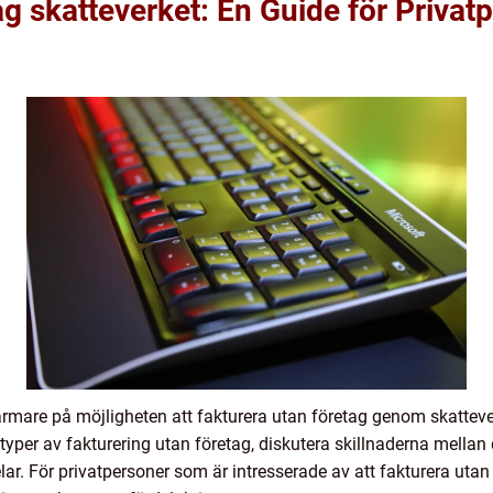
ag skatteverket: En Guide för Privat
a närmare på möjligheten att fakturera utan företag genom skatte
 typer av fakturering utan företag, diskutera skillnaderna mella
. För privatpersoner som är intresserade av att fakturera utan 