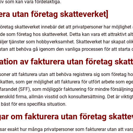
ativ som kan vara fördelaktiga.
era utan företag skatteverket]
etag skatteverket innebär det att privatpersoner har möjlighet at
ade som företag hos skatteverket. Detta kan vara ett attraktivt al
säljer tjänster som hobbyverksamhet. Skatteverket har skapat oli
 utan att behöva gå igenom den vanliga processen för att starta o
tion av fakturera utan företag skatt
ersoner att fakturera utan att behöva registrera sig som företag 
katten, som ger möjlighet att fakturera för utfört arbete som eg
arandet (SFF), som möjliggör fakturering för mindre försäljning a
a enskild firma, allmän visstid och konsultersättning. Det är vikti
bäst för ens specifika situation.
gar om fakturera utan företag skatte
visar exakt hur många privatpersoner som fakturerar utan att var