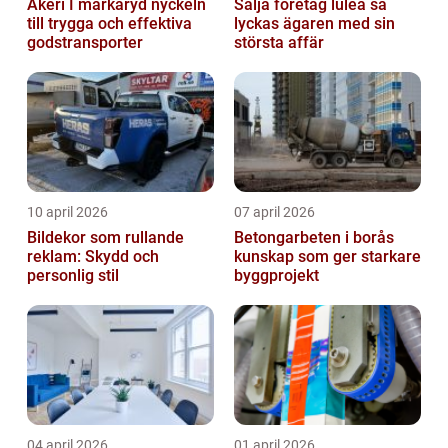
Åkeri I markaryd nyckeln
Sälja företag luleå så
till trygga och effektiva
lyckas ägaren med sin
godstransporter
största affär
10 april 2026
07 april 2026
Bildekor som rullande
Betongarbeten i borås
reklam: Skydd och
kunskap som ger starkare
personlig stil
byggprojekt
04 april 2026
01 april 2026