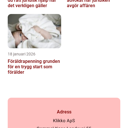
du rätt juridisk hjälp när
advokat när juridiken
det verkligen gäller
avgör affären
18 januari 2026
Föräldrapenning grunden
för en trygg start som
förälder
Adress