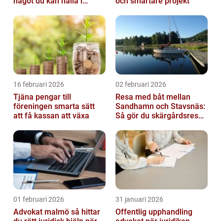
något du kan hålla i
och smartare projekt
handen
16 februari 2026
02 februari 2026
Tjäna pengar till
Resa med båt mellan
föreningen smarta sätt
Sandhamn och Stavsnäs:
att få kassan att växa
Så gör du skärgårdsresan
smidig och minnesvärd
01 februari 2026
31 januari 2026
Advokat malmö så hittar
Offentlig upphandling