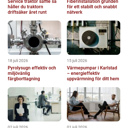
Service traktor säffle så
Fiberinstallation grunden
håller du traktorn
för ett stabilt och snabbt
driftsäker året runt
nätverk
18 juli 2026
15 juli 2026
Pyrolysugn effektiv och
Värmepumpar i Karlstad
miljövänlig
– energieffektiv
färgborttagning
uppvärmning för ditt hem
02 juli 2026
01 juli 2026