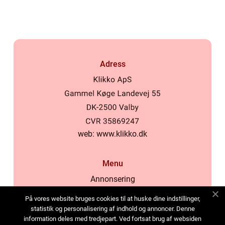
Adress
web:
www.klikko.dk
Menu
Annonsering
Om oss
På vores website bruges cookies til at huske dine indstillinger,
Cookies
statistik og personalisering af indhold og annoncer. Denne
information deles med tredjepart. Ved fortsat brug af websiden
Kontakta oss