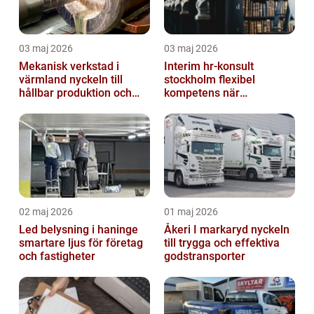
03 maj 2026
03 maj 2026
Mekanisk verkstad i
Interim hr-konsult
värmland nyckeln till
stockholm flexibel
hållbar produktion och
kompetens när
smarta lösningar
organisationen behöver
stöd
02 maj 2026
01 maj 2026
Led belysning i haninge
Åkeri I markaryd nyckeln
smartare ljus för företag
till trygga och effektiva
och fastigheter
godstransporter