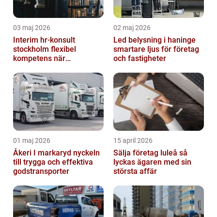
03 maj 2026
02 maj 2026
Interim hr-konsult
Led belysning i haninge
stockholm flexibel
smartare ljus för företag
kompetens när
och fastigheter
organisationen behöver
stöd
01 maj 2026
15 april 2026
Åkeri I markaryd nyckeln
Sälja företag luleå så
till trygga och effektiva
lyckas ägaren med sin
godstransporter
största affär