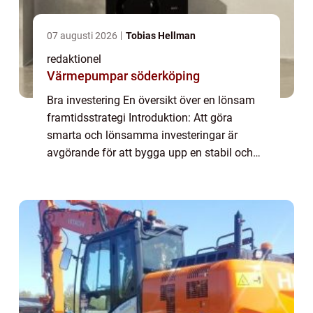
07 augusti 2026
Tobias Hellman
redaktionel
Värmepumpar söderköping
Bra investering En översikt över en lönsam
framtidsstrategi Introduktion: Att göra
smarta och lönsamma investeringar är
avgörande för att bygga upp en stabil och
säker ekonomi för privatpersoner. I denna
artikel kommer vi att utforska vad en bra
inve...