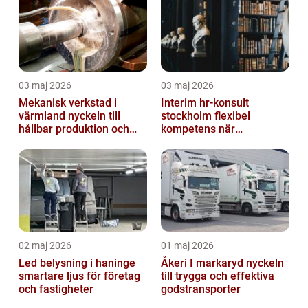
03 maj 2026
03 maj 2026
Mekanisk verkstad i
Interim hr-konsult
värmland nyckeln till
stockholm flexibel
hållbar produktion och
kompetens när
smarta lösningar
organisationen behöver
stöd
02 maj 2026
01 maj 2026
Led belysning i haninge
Åkeri I markaryd nyckeln
smartare ljus för företag
till trygga och effektiva
och fastigheter
godstransporter