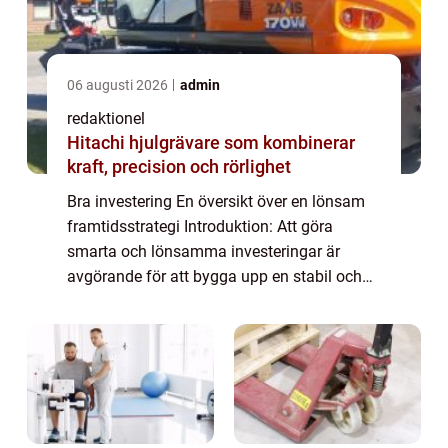
06 augusti 2026
admin
redaktionel
Hitachi hjulgrävare som kombinerar
kraft, precision och rörlighet
Bra investering En översikt över en lönsam
framtidsstrategi Introduktion: Att göra
smarta och lönsamma investeringar är
avgörande för att bygga upp en stabil och
säker ekonomi för privatpersoner. I denna
artikel kommer vi att utforska vad en bra
inve...