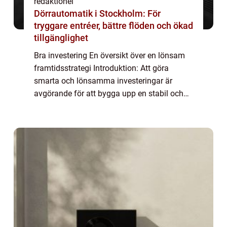
redaktionel
Dörrautomatik i Stockholm: För
tryggare entréer, bättre flöden och ökad
tillgänglighet
Bra investering En översikt över en lönsam
framtidsstrategi Introduktion: Att göra
smarta och lönsamma investeringar är
avgörande för att bygga upp en stabil och
säker ekonomi för privatpersoner. I denna
artikel kommer vi att utforska vad en bra
inve...