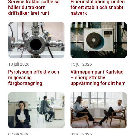
Service traktor säffle så
Fiberinstallation grunden
håller du traktorn
för ett stabilt och snabbt
driftsäker året runt
nätverk
18 juli 2026
15 juli 2026
Pyrolysugn effektiv och
Värmepumpar i Karlstad
miljövänlig
– energieffektiv
färgborttagning
uppvärmning för ditt hem
02 juli 2026
01 juli 2026