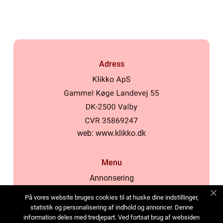
Adress
web:
www.klikko.dk
Menu
Annonsering
Om oss
På vores website bruges cookies til at huske dine indstillinger,
Cookies
statistik og personalisering af indhold og annoncer. Denne
information deles med tredjepart. Ved fortsat brug af websiden
Kontakta oss