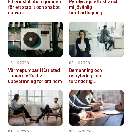
Fiberinstallation grunden
Pyrolysugn effektiv och
för ett stabilt och snabbt
miljövänlig
nätverk
färgborttagning
15 juli 2026
02 juli 2026
Värmepumpar i Karlstad
Bemanning och
– energieffektiv
rekrytering i en
uppvärmning för ditt hem
föränderlig
arbetsmarknad
01 juli 2026
30 juni 2026