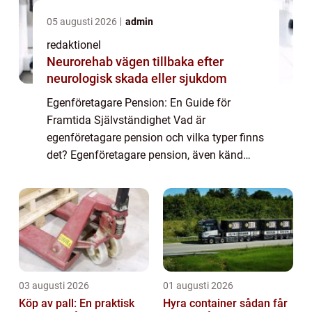
05 augusti 2026
admin
redaktionel
Neurorehab vägen tillbaka efter
neurologisk skada eller sjukdom
Egenföretagare Pension: En Guide för
Framtida Självständighet Vad är
egenföretagare pension och vilka typer finns
det? Egenföretagare pension, även känd
som företagarpension, är en viktig del av
pensionssparande för personer som driver
eget företag e...
03 augusti 2026
01 augusti 2026
Köp av pall: En praktisk
Hyra container sådan får