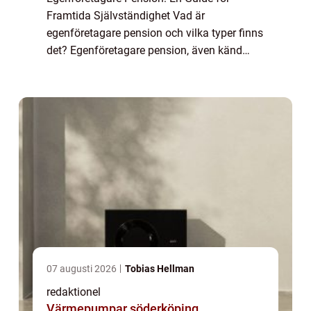
Framtida Självständighet Vad är
egenföretagare pension och vilka typer finns
det? Egenföretagare pension, även känd
som företagarpension, är en viktig del av
pensionssparande för personer som driver
eget företag e...
07 augusti 2026
Tobias Hellman
redaktionel
Värmepumpar söderköping