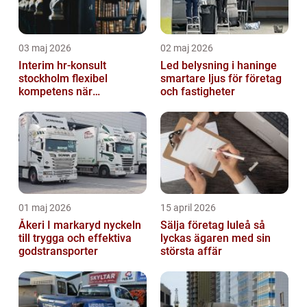
03 maj 2026
02 maj 2026
Interim hr-konsult
Led belysning i haninge
stockholm flexibel
smartare ljus för företag
kompetens när
och fastigheter
organisationen behöver
stöd
01 maj 2026
15 april 2026
Åkeri I markaryd nyckeln
Sälja företag luleå så
till trygga och effektiva
lyckas ägaren med sin
godstransporter
största affär