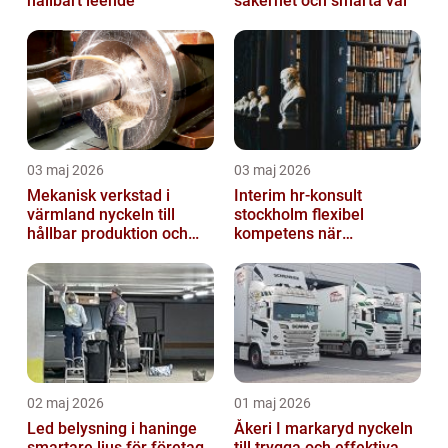
hållbart leende
säkerhet och smarta val
03 maj 2026
03 maj 2026
Mekanisk verkstad i
Interim hr-konsult
värmland nyckeln till
stockholm flexibel
hållbar produktion och
kompetens när
smarta lösningar
organisationen behöver
stöd
02 maj 2026
01 maj 2026
Led belysning i haninge
Åkeri I markaryd nyckeln
smartare ljus för företag
till trygga och effektiva