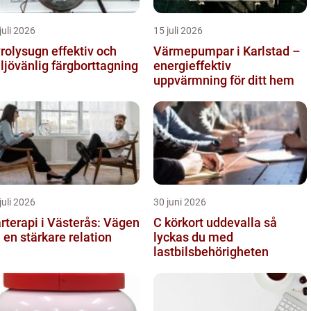
juli 2026
15 juli 2026
lysugn effektiv och
Värmepumpar i Karlstad –
ljövänlig färgborttagning
energieffektiv
uppvärmning för ditt hem
juli 2026
30 juni 2026
rterapi i Västerås: Vägen
C körkort uddevalla så
ll en stärkare relation
lyckas du med
lastbilsbehörigheten