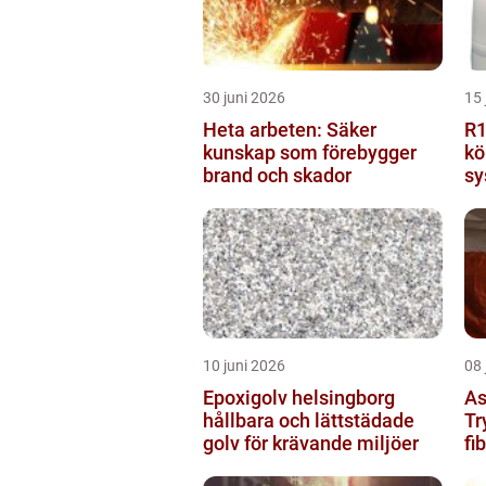
30 juni 2026
15 
Heta arbeten: Säker
R1234
kunskap som förebygger
kö
brand och skador
sy
10 juni 2026
08 
Epoxigolv helsingborg
As
hållbara och lättstädade
Tr
golv för krävande miljöer
fi