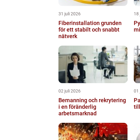
31 juli 2026
18 
Fiberinstallation grunden
Pyro
för ett stabilt och snabbt
mi
nätverk
02 juli 2026
01 
Bemanning och rekrytering
Pa
i en föränderlig
ti
arbetsmarknad